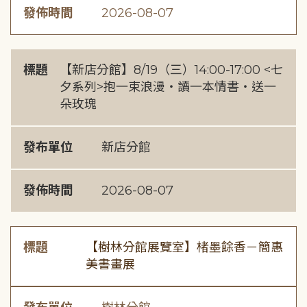
發佈時間
2026-08-07
標題
【新店分館】8/19（三）14:00-17:00 <七
夕系列>抱一束浪漫・讀一本情書・送一
朵玫瑰
發布單位
新店分館
發佈時間
2026-08-07
標題
【樹林分館展覽室】楮墨餘香－簡惠
美書畫展