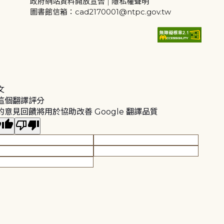
政府網站資料開放宣告
|
隱私權聲明
圖書館信箱：cad2170001@ntpc.gov.tw
文
這個翻譯評分
的意見回饋將用於協助改善 Google 翻譯品質