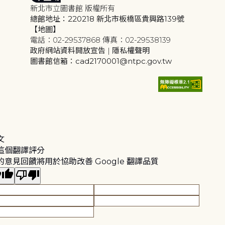
新北市立圖書館 版權所有
總館地址：220218 新北市板橋區貴興路139號
【地圖】
電話：02-29537868 傳真：02-29538139
政府網站資料開放宣告
|
隱私權聲明
圖書館信箱：cad2170001@ntpc.gov.tw
文
這個翻譯評分
的意見回饋將用於協助改善 Google 翻譯品質