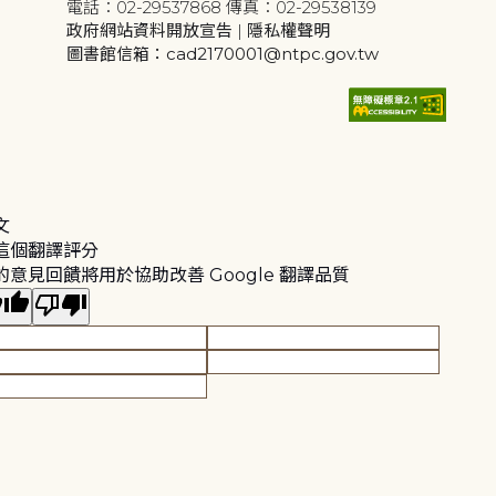
電話：02-29537868 傳真：02-29538139
政府網站資料開放宣告
|
隱私權聲明
圖書館信箱：cad2170001@ntpc.gov.tw
文
這個翻譯評分
的意見回饋將用於協助改善 Google 翻譯品質