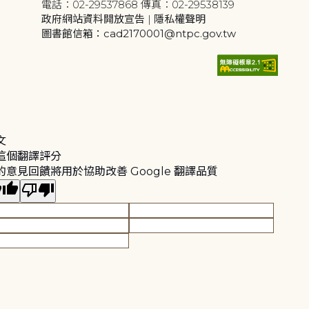
電話：02-29537868 傳真：02-29538139
政府網站資料開放宣告
|
隱私權聲明
圖書館信箱：cad2170001@ntpc.gov.tw
文
這個翻譯評分
的意見回饋將用於協助改善 Google 翻譯品質