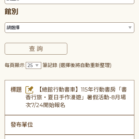
館別
每頁顯示
筆記錄
(選擇後將自動重新整理)
標題
【總館行動書車】115年行動書房「書
香行旅・夏日手作漫遊」暑假活動-8月場
次7/24開始報名
發布單位