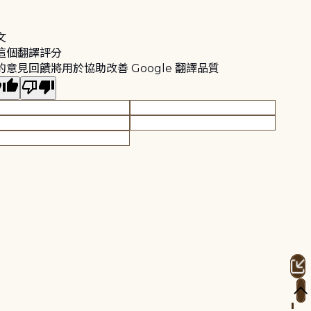
文
這個翻譯評分
的意見回饋將用於協助改善 Google 翻譯品質