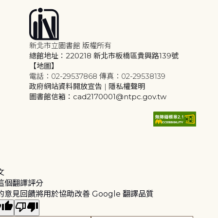
新北市立圖書館 版權所有
總館地址：220218 新北市板橋區貴興路139號
【地圖】
電話：02-29537868 傳真：02-29538139
政府網站資料開放宣告
|
隱私權聲明
圖書館信箱：cad2170001@ntpc.gov.tw
文
這個翻譯評分
的意見回饋將用於協助改善 Google 翻譯品質