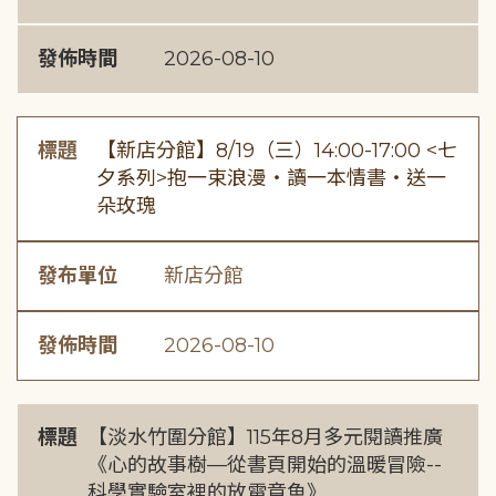
發佈時間
2026-08-10
標題
【新店分館】8/19（三）14:00-17:00 <七
夕系列>抱一束浪漫・讀一本情書・送一
朵玫瑰
發布單位
新店分館
發佈時間
2026-08-10
標題
【淡水竹圍分館】115年8月多元閱讀推廣
《心的故事樹—從書頁開始的溫暖冒險--
科學實驗室裡的放電章魚》