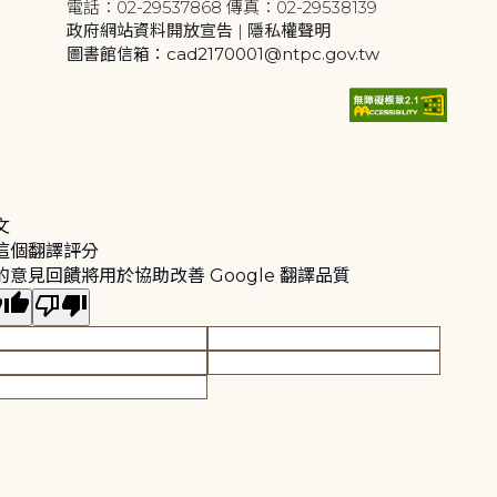
電話：02-29537868 傳真：02-29538139
政府網站資料開放宣告
|
隱私權聲明
圖書館信箱：cad2170001@ntpc.gov.tw
文
這個翻譯評分
的意見回饋將用於協助改善 Google 翻譯品質