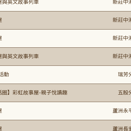
事屋與英文故事列車
新莊中
屋
新莊中
屋
新莊中
事屋與英文故事列車
新莊中
活動
瑞芳
活圈】彩虹故事屋-親子悅讀趣
五股
屋
蘆洲永
屋
蘆洲長