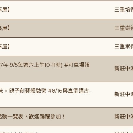
事屋】
三重培
事屋】
三重崇
事屋】
三重崇
/4-9/5每週六上午10-11時) #可單場報
新莊中
 親子創藝體驗營 #8/16興直堡講古-
新莊中
廣活動一覽表，歡迎踴躍參加！
新莊中