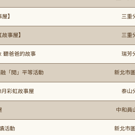
事屋】
三重
虹故事屋】
三重
: 聽爸爸的故事
瑞芳
共融「閱」平等活動
新北市圖
年8月彩虹故事屋
泰山
屋
中和員
閱讀活動
新北市圖