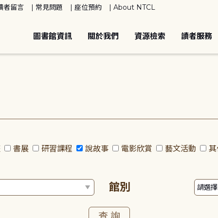
讀者留言
常見問題
座位預約
About NTCL
圖書館資訊
關於我們
資源檢索
讀者服務
座
書展
研習課程
說故事
電影欣賞
藝文活動
其
館別