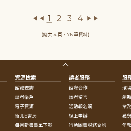
1
2
3
4
(總共 4 頁，76 筆資料)
資源檢索
讀者服務
服
館藏查詢
館際合作
環
讀者帳戶
讀者留言
創
電子資源
活動報名網
業
新北E書房
線上申辦
獲
每月新書書單下載
行動圖書服務查詢
年