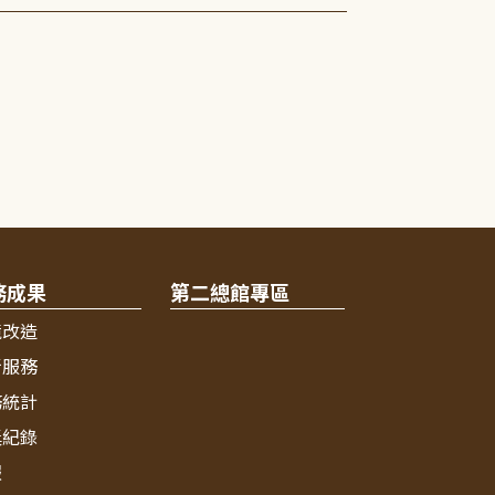
務成果
第二總館專區
境改造
新服務
務統計
獎紀錄
報