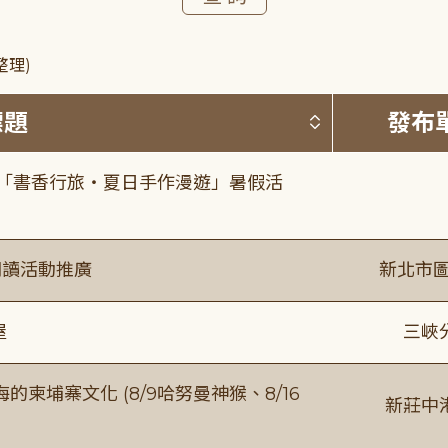
整理)
按標題排序 
標題
發布
房「書香行旅・夏日手作漫遊」暑假活
閱讀活動推廣
新北市圖
屋
三峽
柬埔寨文化 (8/9哈努曼神猴、8/16
新莊中