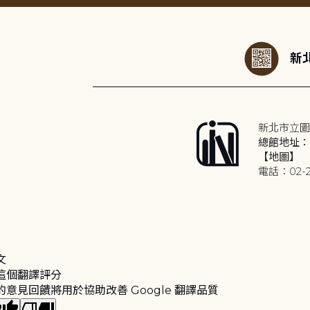
:::
新北
新北市立圖
總館地址：2
【地圖】
電話：02-2
文
這個翻譯評分
的意見回饋將用於協助改善 Google 翻譯品質