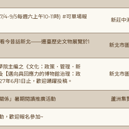
/4-9/5每週六上午10-11時) #可單場報
新莊中
看今昔話新北——遷臺歷史文物展覽於1
新北市圖
學院主編之《文化：政策．管理．新
及【邁向具回應力的博物館治理：政
新北市圖
27年6月1日止，歡迎踴躍投稿。
好關係」暑期閱讀推廣活動
蘆洲集
活動，歡迎報名參加~