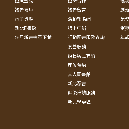
館藏查詢
館際合作
環
讀者帳戶
讀者留言
創
電子資源
活動報名網
業
新北E書房
線上申辦
獲
每月新書書單下載
行動圖書服務查詢
年
友善服務
館長與民有約
座位預約
真人圖書館
新北漂書
課後陪讀服務
新北學專區