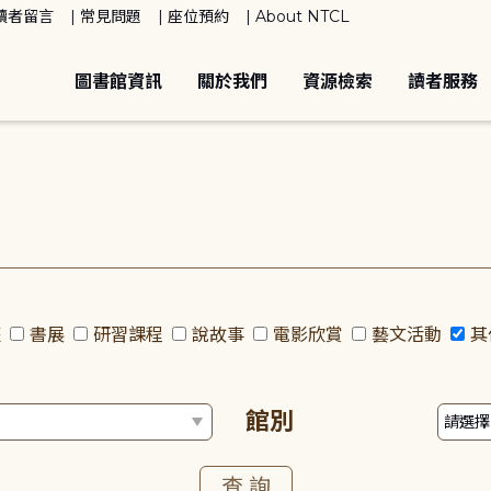
讀者留言
常見問題
座位預約
About NTCL
圖書館資訊
關於我們
資源檢索
讀者服務
座
書展
研習課程
說故事
電影欣賞
藝文活動
其
館別