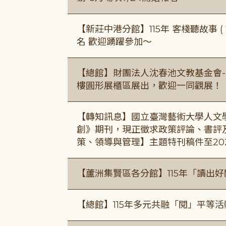
【新莊中港分館】115年 客棧聽故事 ( 7
名 歡迎踴躍參加～
【總館】財團法人沈春池文教基金會-
樓圓形展櫃區展出，歡迎一同觀展！
【轉知訊息】國立臺灣藝術大學人文
創》期刊，現正徵求政策評論、書評
策、領導與管理】主題特刊稿件至20
【蘆洲集賢區各分館】115年「讀出
【總館】115年多元共融「閱」平等