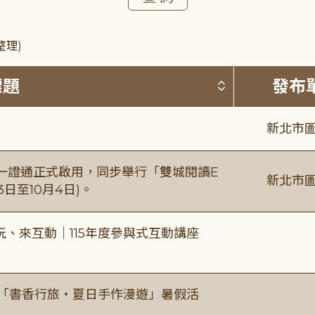
整理)
按標題排序 
標題
發布
新北市圖
日一證通正式啟用，同步舉行「雙城閱讀E
新北市圖
日至10月4日)。
、來互動｜115年度參與式互動講座
房「書香行旅・夏日手作漫遊」暑假活