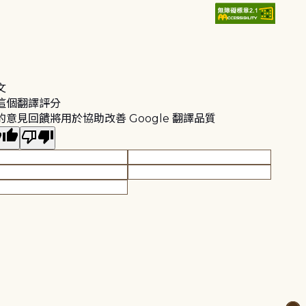
文
這個翻譯評分
的意見回饋將用於協助改善 Google 翻譯品質