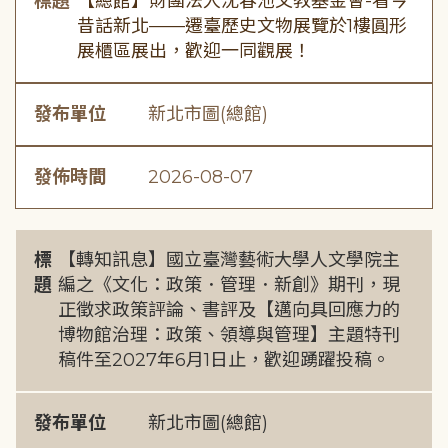
標題
【總館】財團法人沈春池文教基金會-看今
昔話新北——遷臺歷史文物展覽於1樓圓形
展櫃區展出，歡迎一同觀展！
發布單位
新北市圖(總館)
發佈時間
2026-08-07
標
【轉知訊息】國立臺灣藝術大學人文學院主
題
編之《文化：政策．管理．新創》期刊，現
正徵求政策評論、書評及【邁向具回應力的
博物館治理：政策、領導與管理】主題特刊
稿件至2027年6月1日止，歡迎踴躍投稿。
發布單位
新北市圖(總館)