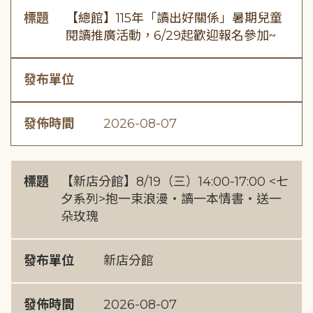
標題
【總館】115年「讀出好關係」暑期兒童
閱讀推廣活動，6/29起歡迎報名參加~
發布單位
發佈時間
2026-08-07
標題
【新店分館】8/19（三）14:00-17:00 <七
夕系列>抱一束浪漫・讀一本情書・送一
朵玫瑰
發布單位
新店分館
發佈時間
2026-08-07