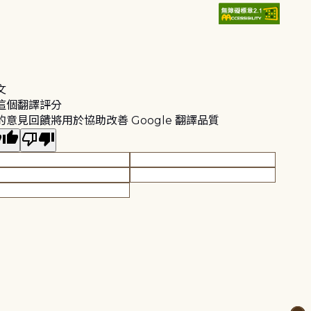
文
這個翻譯評分
的意見回饋將用於協助改善 Google 翻譯品質