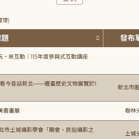
整理)
按標題排序 
標題
發布
、來互動｜115年度參與式互動講座
看今昔話新北——遷臺歷史文物展覽於1
新北市圖
美書畫展
樹林
新北市土城攝影學會「廟會、民俗攝影之
土城