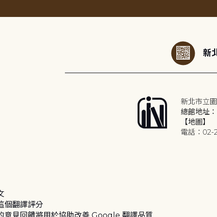
:::
新北
新北市立圖
總館地址：2
【地圖】
電話：02-2
文
這個翻譯評分
的意見回饋將用於協助改善 Google 翻譯品質