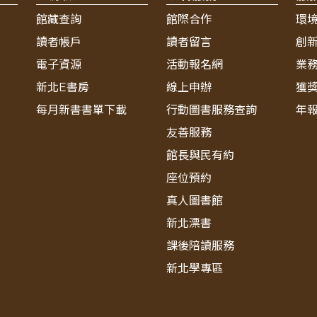
館藏查詢
館際合作
環
讀者帳戶
讀者留言
創
電子資源
活動報名網
業
新北E書房
線上申辦
獲
每月新書書單下載
行動圖書服務查詢
年
友善服務
館長與民有約
座位預約
真人圖書館
新北漂書
課後陪讀服務
新北學專區