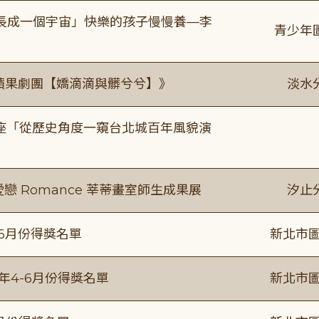
長成一個宇宙」快樂的孩子慢慢養—李
青少年
《 蘋果劇團【嬌滴滴與髒兮兮】》
淡水
築美學講座「從歷史角度一窺台北城百年風貌演
愛戀 Romance 莘蒂畫室師生成果展
汐止
-6月份得獎名單
新北市圖
5年4-6月份得獎名單
新北市圖