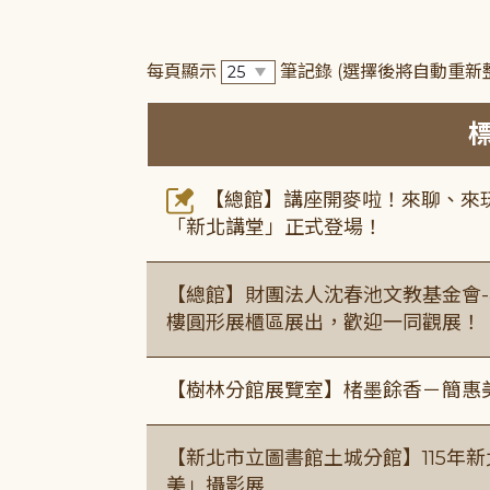
每頁顯示
筆記錄
(選擇後將自動重新
【總館】講座開麥啦！來聊、來玩
「新北講堂」正式登場！
【總館】財團法人沈春池文教基金會-
樓圓形展櫃區展出，歡迎一同觀展！
【樹林分館展覽室】楮墨餘香－簡惠
【新北市立圖書館土城分館】115年
美」攝影展