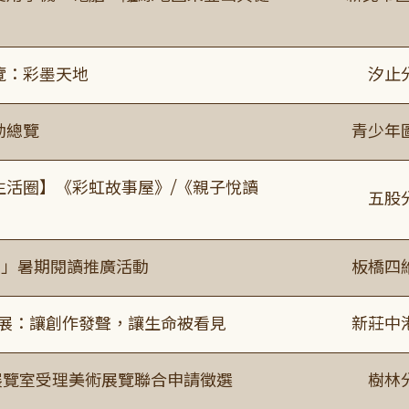
覽：彩墨天地
汐止
動總覽
青少年
文生活圈】《彩虹故事屋》/《親子悅讀
五股
係」暑期閱讀推廣活動
板橋四
合展：讓創作發聲，讓生命被看見
新莊中
/展覽室受理美術展覽聯合申請徵選
樹林