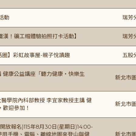
活動
瑞芳
鐵漢！礦工帽體驗拍照打卡活動】
瑞芳
活圈】彩虹故事屋-親子悅讀趣
五股
場主講 健康公益講座「聽力健康・快樂生
新北市圖
場臺大醫學院內科部教授 李宜家教授主講 健
新北市圖
，歡迎參加！
報名)115年8月30日(星期日)14:00-
【使用手機、電腦、離線地圖來登山與健
新北市圖