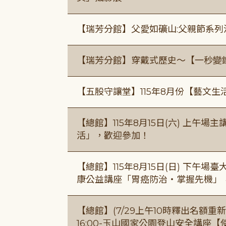
【瑞芳分館】父愛如礦山:父親節系列
【瑞芳分館】穿戴式歷史〜【一秒變
【五股守讓堂】115年8月份【藝文生
【總館】115年8月15日(六) 上午
活」，歡迎參加！
【總館】115年8月15日(日) 下午
康公益講座「胃癌防治・掌握先機」
【總館】(7/29上午10時釋出名額重新開放
16:00-玉山國家公園登山安全講座