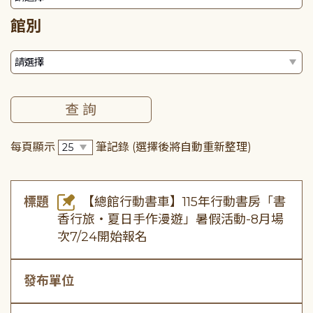
館別
每頁顯示
筆記錄
(選擇後將自動重新整理)
標題
【總館行動書車】115年行動書房「書
香行旅・夏日手作漫遊」暑假活動-8月場
次7/24開始報名
發布單位