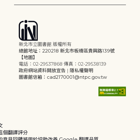
新北市立圖書館 版權所有
總館地址：220218 新北市板橋區貴興路139號
【地圖】
電話：02-29537868 傳真：02-29538139
政府網站資料開放宣告
|
隱私權聲明
圖書館信箱：cad2170001@ntpc.gov.tw
文
這個翻譯評分
的意見回饋將用於協助改善 Google 翻譯品質