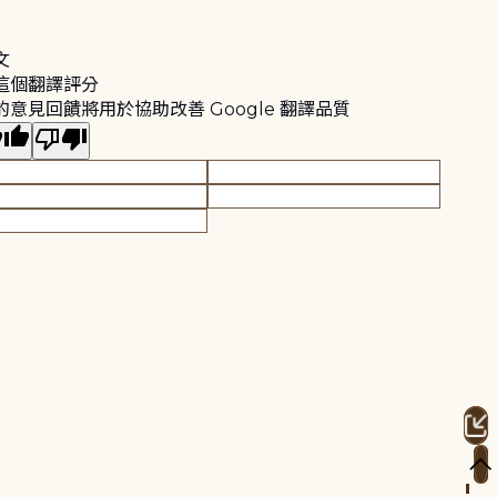
文
這個翻譯評分
的意見回饋將用於協助改善 Google 翻譯品質