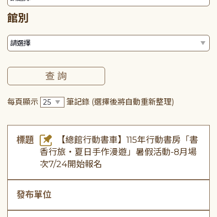
館別
每頁顯示
筆記錄
(選擇後將自動重新整理)
標題
【總館行動書車】115年行動書房「書
香行旅・夏日手作漫遊」暑假活動-8月場
次7/24開始報名
發布單位