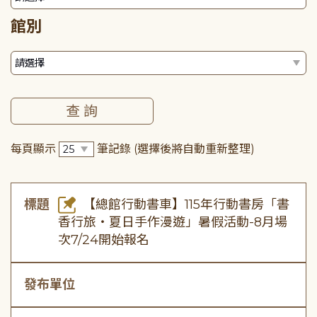
館別
每頁顯示
筆記錄
(選擇後將自動重新整理)
標題
【總館行動書車】115年行動書房「書
香行旅・夏日手作漫遊」暑假活動-8月場
次7/24開始報名
發布單位