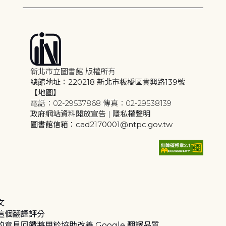
新北市立圖書館 版權所有
總館地址：220218 新北市板橋區貴興路139號
【地圖】
電話：02-29537868 傳真：02-29538139
政府網站資料開放宣告
|
隱私權聲明
圖書館信箱：cad2170001@ntpc.gov.tw
文
這個翻譯評分
的意見回饋將用於協助改善 Google 翻譯品質