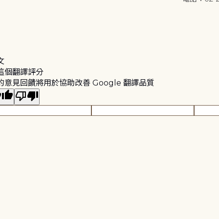
文
這個翻譯評分
的意見回饋將用於協助改善 Google 翻譯品質