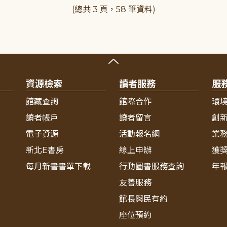
(總共 3 頁，58 筆資料)
資源檢索
讀者服務
服
館藏查詢
館際合作
環
讀者帳戶
讀者留言
創
電子資源
活動報名網
業
新北E書房
線上申辦
獲
每月新書書單下載
行動圖書服務查詢
年
友善服務
館長與民有約
座位預約