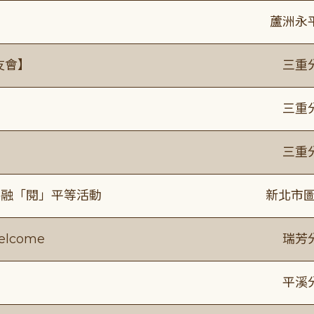
蘆洲永
友會】
三重
】
三重
】
三重
共融「閱」平等活動
新北市圖
lcome
瑞芳
平溪