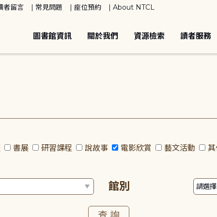
讀者留言
常見問題
座位預約
About NTCL
圖書館資訊
關於我們
資源檢索
讀者服務
座
書展
研習課程
說故事
電影欣賞
藝文活動
其
館別