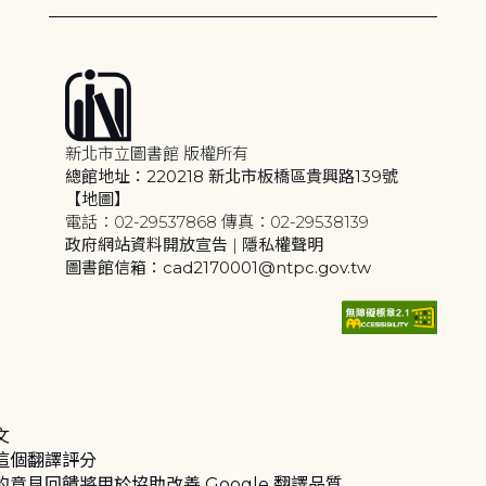
新北市立圖書館 版權所有
總館地址：220218 新北市板橋區貴興路139號
【地圖】
電話：02-29537868 傳真：02-29538139
政府網站資料開放宣告
|
隱私權聲明
圖書館信箱：cad2170001@ntpc.gov.tw
文
這個翻譯評分
的意見回饋將用於協助改善 Google 翻譯品質