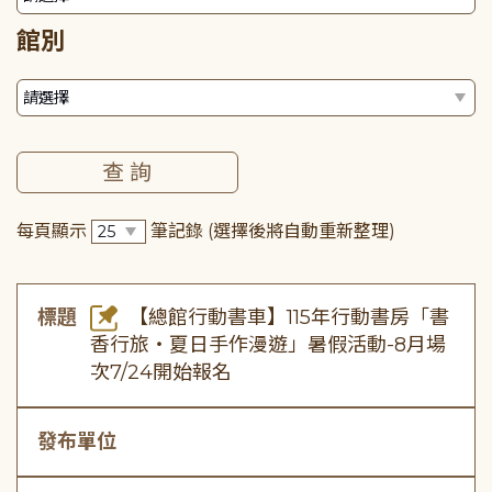
館別
每頁顯示
筆記錄
(選擇後將自動重新整理)
標題
【總館行動書車】115年行動書房「書
香行旅・夏日手作漫遊」暑假活動-8月場
次7/24開始報名
發布單位