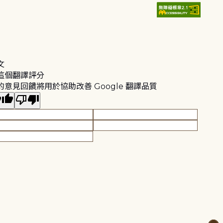
文
這個翻譯評分
的意見回饋將用於協助改善 Google 翻譯品質