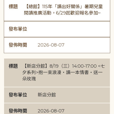
標題
【總館】115年「讀出好關係」暑期兒童
閱讀推廣活動，6/29起歡迎報名參加~
發布單位
發佈時間
2026-08-07
標題
【新店分館】8/19（三）14:00-17:00 <七
夕系列>抱一束浪漫・讀一本情書・送一
朵玫瑰
發布單位
新店分館
發佈時間
2026-08-07