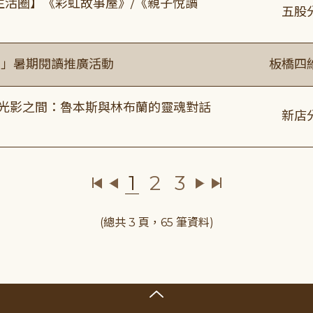
文生活圈】《彩虹故事屋》/《親子悅讀
五股
係」暑期閱讀推廣活動
板橋四
4:00 光影之間：魯本斯與林布蘭的靈魂對話
新店
1
2
3
(總共 3 頁，65 筆資料)