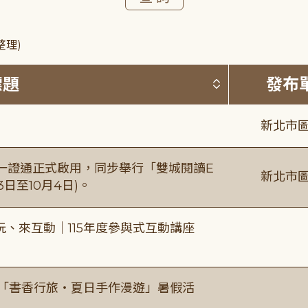
整理)
按標題排序 
標題
發布
新北市圖
日一證通正式啟用，同步舉行「雙城閱讀E
新北市圖
日至10月4日)。
、來互動｜115年度參與式互動講座
房「書香行旅・夏日手作漫遊」暑假活