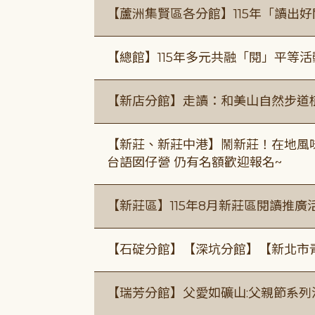
【蘆洲集賢區各分館】115年「讀出
【總館】115年多元共融「閱」平等
【新店分館】走讀：和美山自然步道
【新莊、新莊中港】鬧新莊！在地風味 ×
台語囡仔營 仍有名額歡迎報名~
【新莊區】115年8月新莊區閱讀推
【石碇分館】【深坑分館】【新北市
【瑞芳分館】父愛如礦山:父親節系列