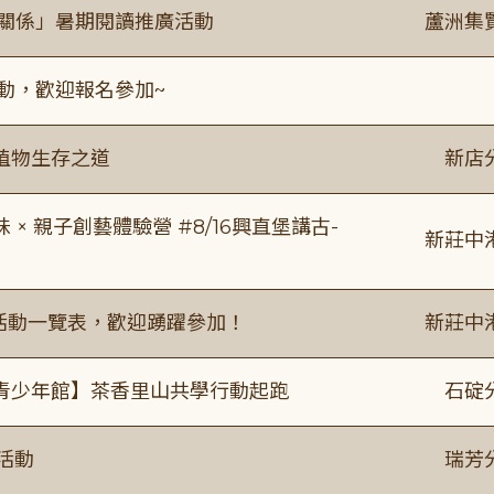
好關係」暑期閱讀推廣活動
蘆洲集
活動，歡迎報名參加~
植物生存之道
新店
 親子創藝體驗營 #8/16興直堡講古-
新莊中
廣活動一覽表，歡迎踴躍參加！
新莊中
青少年館】茶香里山共學行動起跑
石碇
活動
瑞芳