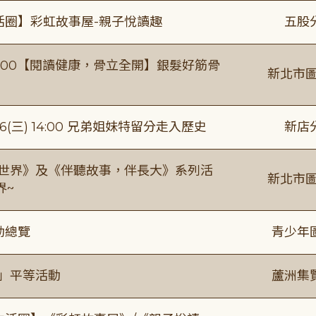
活圈】彩虹故事屋-親子悅讀趣
五股
0-16:00【閱讀健康，骨立全開】銀髮好筋骨
新北市圖
(三) 14:00 兄弟姐妹特留分走入歷史
新店
感世界》及《伴聽故事，伴長大》系列活
新北市圖
界~
動總覽
青少年
閱」平等活動
蘆洲集