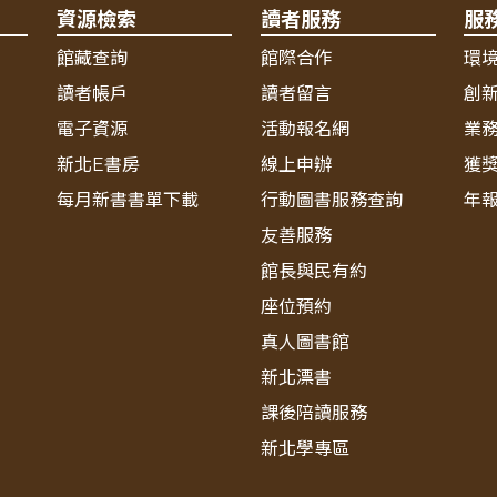
資源檢索
讀者服務
服
館藏查詢
館際合作
環
讀者帳戶
讀者留言
創
電子資源
活動報名網
業
新北E書房
線上申辦
獲
每月新書書單下載
行動圖書服務查詢
年
友善服務
館長與民有約
座位預約
真人圖書館
新北漂書
課後陪讀服務
新北學專區