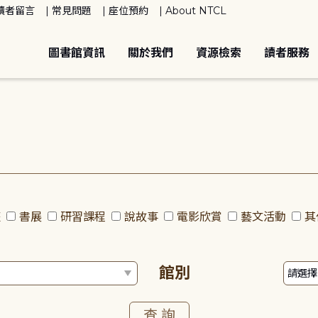
讀者留言
常見問題
座位預約
About NTCL
圖書館資訊
關於我們
資源檢索
讀者服務
座
書展
研習課程
說故事
電影欣賞
藝文活動
其
館別