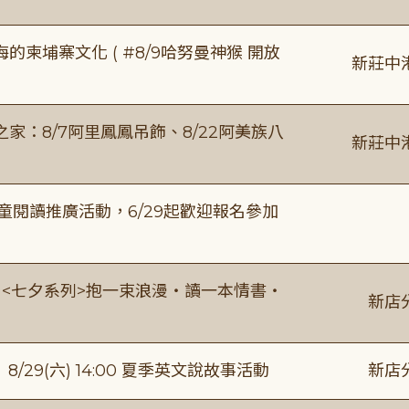
柬埔寨文化 ( #8/9哈努曼神猴 開放
新莊中
：8/7阿里鳳鳳吊飾、8/22阿美族八
新莊中
童閱讀推廣活動，6/29起歡迎報名參加
:00 <七夕系列>抱一束浪漫・讀一本情書・
新店
館】8/29(六) 14:00 夏季英文說故事活動
新店