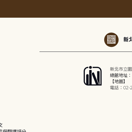
:::
新北
新北市立圖
總館地址：2
【地圖】
電話：02-2
文
這個翻譯評分