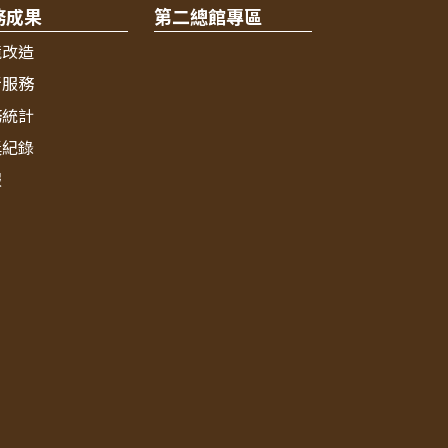
務成果
第二總館專區
境改造
新服務
務統計
獎紀錄
報