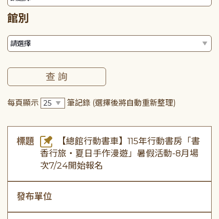
館別
每頁顯示
筆記錄
(選擇後將自動重新整理)
標題
【總館行動書車】115年行動書房「書
香行旅・夏日手作漫遊」暑假活動-8月場
次7/24開始報名
發布單位