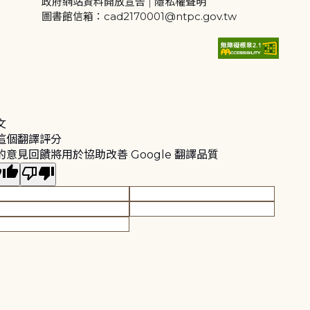
政府網站資料開放宣告
|
隱私權聲明
圖書館信箱：cad2170001@ntpc.gov.tw
文
這個翻譯評分
的意見回饋將用於協助改善 Google 翻譯品質