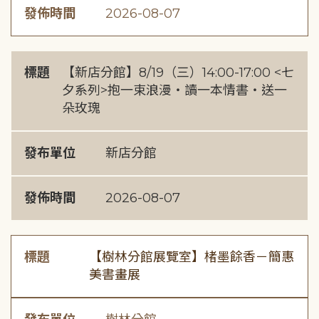
發佈時間
2026-08-07
標題
【新店分館】8/19（三）14:00-17:00 <七
夕系列>抱一束浪漫・讀一本情書・送一
朵玫瑰
發布單位
新店分館
發佈時間
2026-08-07
標題
【樹林分館展覽室】楮墨餘香－簡惠
美書畫展