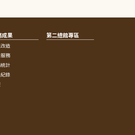
務成果
第二總館專區
境改造
新服務
務統計
獎紀錄
報