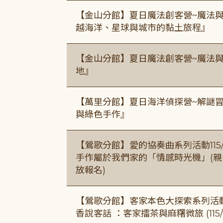
【金山分館】夏日魔法創客營~魔法
越海洋、星球與城市的黏土旅程』
【金山分館】夏日魔法創客營~魔法
地』
【萬里分館】夏日海洋偵探營~解謎
與綠色手作』
【鶯歌分館】愛的協奏曲系列活動115/8/3
手作屬於我們家的「情感時光機」(親子手作
放報名)
【鶯歌分館】客家本色大探索系列活動115/8
香說客話 ：客家擂茶與麻糬微旅 (115/