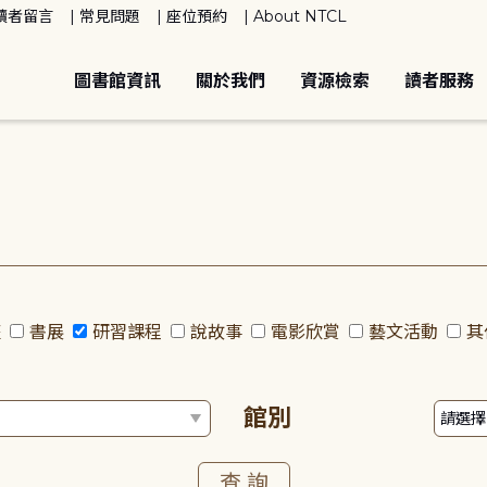
讀者留言
常見問題
座位預約
About NTCL
圖書館資訊
關於我們
資源檢索
讀者服務
座
書展
研習課程
說故事
電影欣賞
藝文活動
其
館別