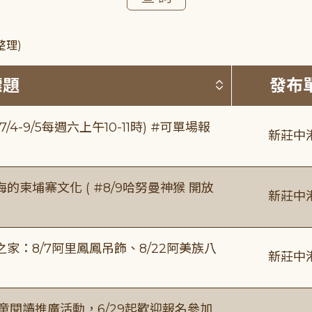
整理)
按標題排序 
標題
發布
/4-9/5每週六上午10-11時) #可單場報
新莊中
柬埔寨文化 ( #8/9哈努曼神猴 開放
新莊中
：8/7阿里鳳鳳吊飾、8/22阿美族八
新莊中
童閱讀推廣活動，6/29起歡迎報名參加