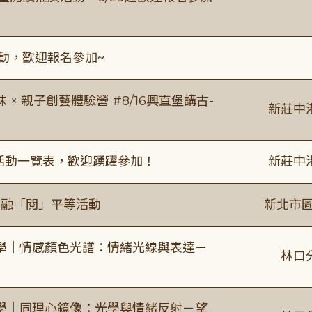
活動，歡迎報名參加~
 親子創藝體驗營 #8/16興直堡講古-
新莊中
廣活動一覽表，歡迎踴躍參加！
新莊中
共融「閱」平等活動
新北市圖
學｜情感顏色光譜：情緒光線與表達－
林口
學｜同理心鏡像：光學與情緒反射－望