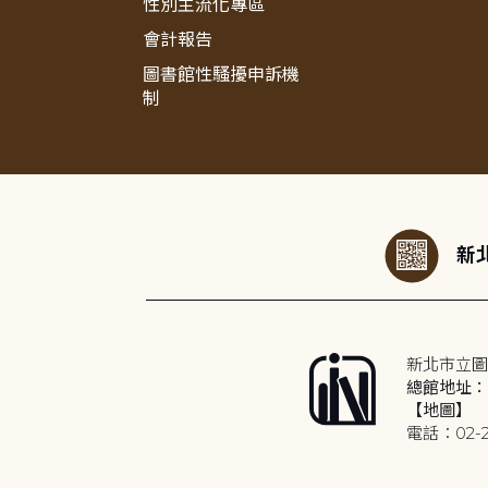
性別主流化專區
會計報告
圖書館性騷擾申訴機
制
:::
新北
新北市立圖
總館地址：2
【地圖】
電話：02-2