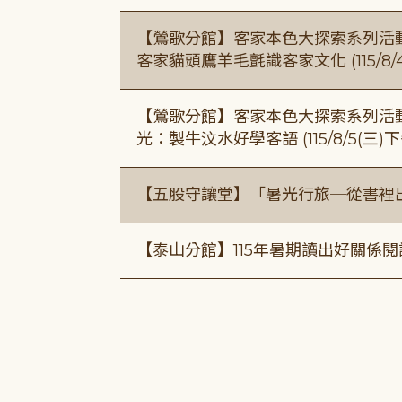
【鶯歌分館】客家本色大探索系列活動115/8
客家貓頭鷹羊毛氈識客家文化 (115/8/
【鶯歌分館】客家本色大探索系列活動115/8
光：製牛汶水好學客語 (115/8/5(三
【五股守讓堂】「暑光行旅─從書裡
【泰山分館】115年暑期讀出好關係