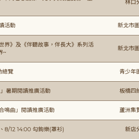
林口
閱讀活動
新北市圖
感世界》及《伴聽故事，伴長大》系列活
新北市圖
界~
動總覽
青少年
係」暑期閱讀推廣活動
板橋四
的合鳴曲」閱讀推廣活動
蘆洲集
/12 14:00 勾鉤樂(罩衫)
新店