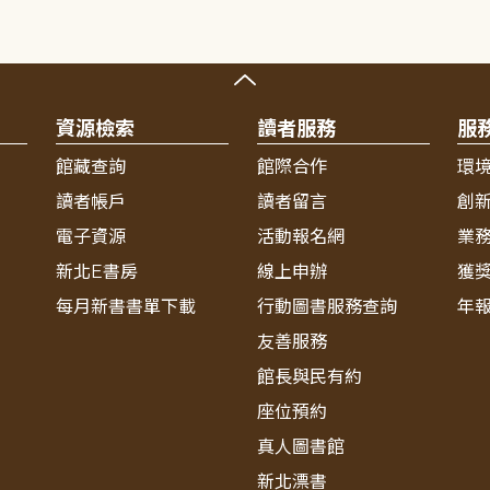
資源檢索
讀者服務
服
館藏查詢
館際合作
環
讀者帳戶
讀者留言
創
電子資源
活動報名網
業
新北E書房
線上申辦
獲
每月新書書單下載
行動圖書服務查詢
年
友善服務
館長與民有約
座位預約
真人圖書館
新北漂書