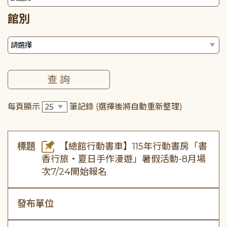
館別
每頁顯示
筆記錄
(選擇後將自動重新整理)
標題
【總館行動書車】115年行動書房「書
香行旅・夏日手作漫遊」暑假活動-8月場
次7/24開始報名
發布單位