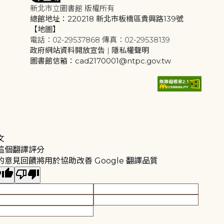
新北市立圖書館 版權所有
總館地址：220218 新北市板橋區貴興路139號
【地圖】
電話：02-29537868 傳真：02-29538139
政府網站資料開放宣告
|
隱私權聲明
圖書館信箱：cad2170001@ntpc.gov.tw
文
這個翻譯評分
的意見回饋將用於協助改善 Google 翻譯品質