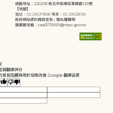
總館地址：220218 新北市板橋區貴興路139號
【地圖】
電話：02-29537868 傳真：02-29538139
政府網站資料開放宣告
|
隱私權聲明
圖書館信箱：cad2170001@ntpc.gov.tw
文
這個翻譯評分
的意見回饋將用於協助改善 Google 翻譯品質