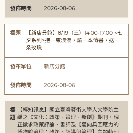
發佈時間
2026-08-06
標題
【新店分館】8/19（三）14:00-17:00 <七
夕系列>抱一束浪漫・讀一本情書・送一
朵玫瑰
發布單位
新店分館
發佈時間
2026-08-06
標
【轉知訊息】國立臺灣藝術大學人文學院主
題
編之《文化：政策．管理．新創》期刊，現
正徵求政策評論、書評及【邁向具回應力的
博物館治理：政策、領導與管理】主題特刊