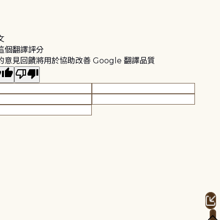
文
這個翻譯評分
的意見回饋將用於協助改善 Google 翻譯品質