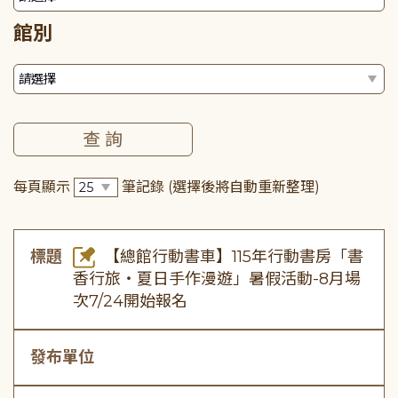
館別
每頁顯示
筆記錄
(選擇後將自動重新整理)
標題
【總館行動書車】115年行動書房「書
香行旅・夏日手作漫遊」暑假活動-8月場
次7/24開始報名
發布單位