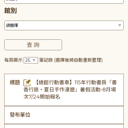
館別
每頁顯示
筆記錄
(選擇後將自動重新整理)
標題
【總館行動書車】115年行動書房「書
香行旅・夏日手作漫遊」暑假活動-8月場
次7/24開始報名
發布單位