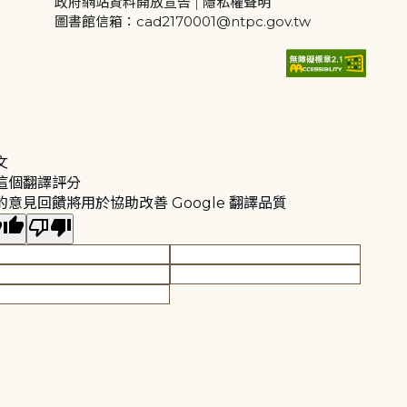
政府網站資料開放宣告
|
隱私權聲明
圖書館信箱：cad2170001@ntpc.gov.tw
文
這個翻譯評分
的意見回饋將用於協助改善 Google 翻譯品質