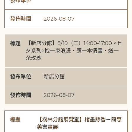
發布單位
發佈時間
2026-08-07
標題
【新店分館】8/19（三）14:00-17:00 <七
夕系列>抱一束浪漫・讀一本情書・送一
朵玫瑰
發布單位
新店分館
發佈時間
2026-08-07
標題
【樹林分館展覽室】楮墨餘香－簡惠
美書畫展