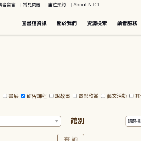
讀者留言
常見問題
座位預約
About NTCL
圖書館資訊
關於我們
資源檢索
讀者服務
座
書展
研習課程
說故事
電影欣賞
藝文活動
其
館別