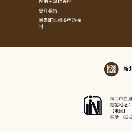
性別主流化專區
會計報告
圖書館性騷擾申訴機
制
:::
新北
新北市立圖
總館地址：2
【地圖】
電話：02-2