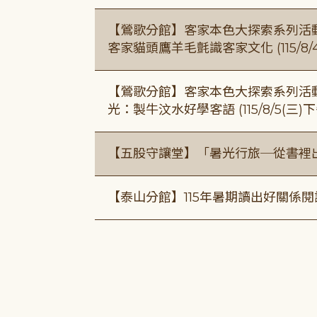
【鶯歌分館】客家本色大探索系列活動115/8
客家貓頭鷹羊毛氈識客家文化 (115/8/
【鶯歌分館】客家本色大探索系列活動115/8
光：製牛汶水好學客語 (115/8/5(三
【五股守讓堂】「暑光行旅─從書裡
【泰山分館】115年暑期讀出好關係