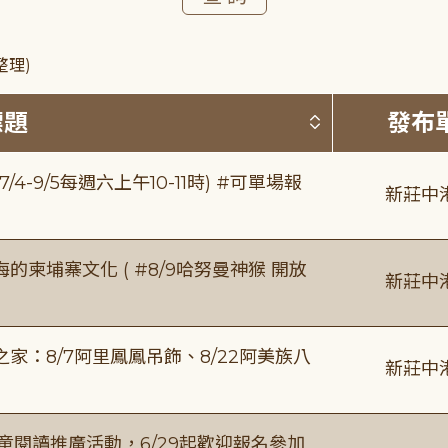
整理)
按標題排序 
標題
發布
/4-9/5每週六上午10-11時) #可單場報
新莊中
柬埔寨文化 ( #8/9哈努曼神猴 開放
新莊中
：8/7阿里鳳鳳吊飾、8/22阿美族八
新莊中
童閱讀推廣活動，6/29起歡迎報名參加