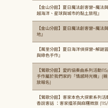
【金山分館】夏日魔法創客營~魔法
越海洋、星球與城市的黏土旅程』
【金山分館】夏日魔法創客營~魔法
地』
【萬里分館】夏日海洋偵探營~解謎
與綠色手作』
【鶯歌分館】愛的協奏曲系列活動115/8/3
手作屬於我們家的「情感時光機」(親子手作
放報名)
【鶯歌分館】客家本色大探索系列活動115/8
香說客話 ：客家擂茶與麻糬微旅 (115/