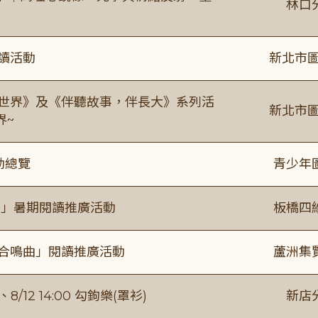
林口
閱讀活動
新北市圖
感世界》及《伴聽故事，伴長大》系列活
新北市圖
界~
動總覽
青少年
係」暑期閱讀推廣活動
板橋四
的合鳴曲」閱讀推廣活動
蘆洲集
/12 14:00 勾鉤樂(罩衫)
新店