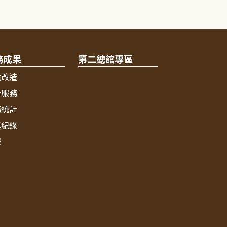
務成果
第二總館專區
境改造
新服務
務統計
獎紀錄
報