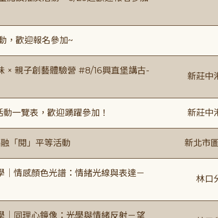
活動，歡迎報名參加~
 親子創藝體驗營 #8/16興直堡講古-
新莊中
廣活動一覽表，歡迎踴躍參加！
新莊中
共融「閱」平等活動
新北市圖
學｜情感顏色光譜：情緒光線與表達－
林口
學｜同理心鏡像：光學與情緒反射－望