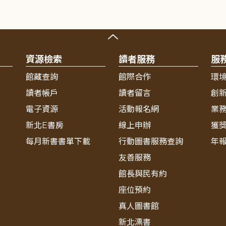
資源檢索
讀者服務
服
館藏查詢
館際合作
環
讀者帳戶
讀者留言
創
電子資源
活動報名網
業
新北E書房
線上申辦
獲
每月新書書單下載
行動圖書服務查詢
年
友善服務
館長與民有約
座位預約
真人圖書館
新北漂書