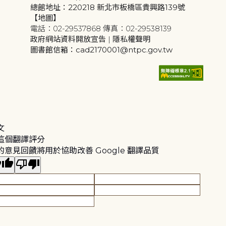
總館地址：220218 新北市板橋區貴興路139號
【地圖】
電話：02-29537868 傳真：02-29538139
政府網站資料開放宣告
|
隱私權聲明
圖書館信箱：cad2170001@ntpc.gov.tw
文
這個翻譯評分
的意見回饋將用於協助改善 Google 翻譯品質