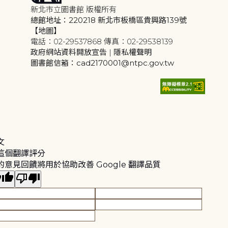
新北市立圖書館 版權所有
總館地址：220218 新北市板橋區貴興路139號
【地圖】
電話：02-29537868 傳真：02-29538139
政府網站資料開放宣告
|
隱私權聲明
圖書館信箱：cad2170001@ntpc.gov.tw
文
這個翻譯評分
的意見回饋將用於協助改善 Google 翻譯品質