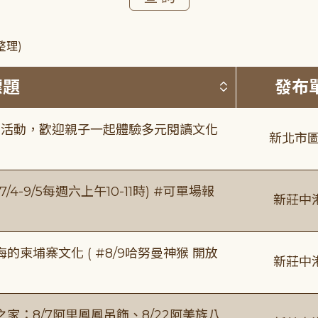
整理)
按標題排序 
標題
發布
故事活動，歡迎親子一起體驗多元閱讀文化
新北市圖
/4-9/5每週六上午10-11時) #可單場報
新莊中
柬埔寨文化 ( #8/9哈努曼神猴 開放
新莊中
：8/7阿里鳳鳳吊飾、8/22阿美族八