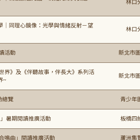
林口
學｜同理心鏡像：光學與情緒反射－望
林口
閱讀活動
新北市圖
感世界》及《伴聽故事，伴長大》系列活
新北市圖
界~
動總覽
青少年
係」暑期閱讀推廣活動
板橋四
的合鳴曲」閱讀推廣活動
蘆洲集