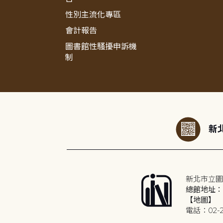
性別主流化專區
會計報告
圖書館性騷擾申訴機
制
:::
新北
新北市立圖
總館地址：2
【地圖】
電話：02-2