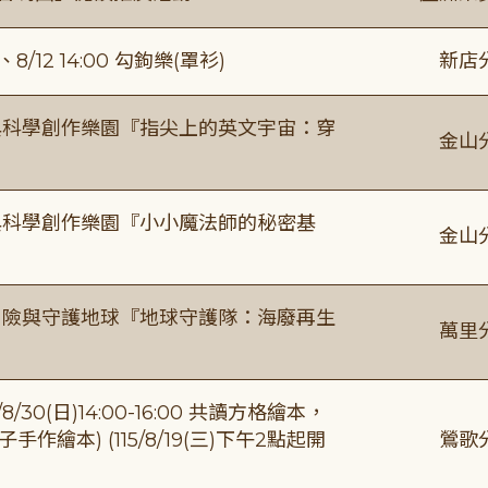
/12 14:00 勾鉤樂(罩衫)
新店
與科學創作樂園『指尖上的英文宇宙：穿
金山
與科學創作樂園『小小魔法師的秘密基
金山
冒險與守護地球『地球守護隊：海廢再生
萬里
0(日)14:00-16:00 共讀方格繪本，
繪本) (115/8/19(三)下午2點起開
鶯歌