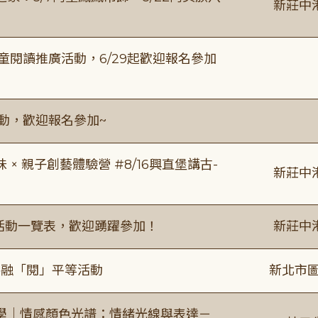
新莊中
童閱讀推廣活動，6/29起歡迎報名參加
活動，歡迎報名參加~
 親子創藝體驗營 #8/16興直堡講古-
新莊中
廣活動一覽表，歡迎踴躍參加！
新莊中
共融「閱」平等活動
新北市圖
學｜情感顏色光譜：情緒光線與表達－