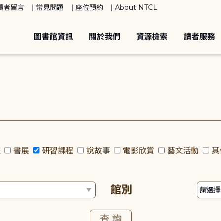
讀者留言
常見問題
座位預約
About NTCL
圖書館資訊
關於我們
資源檢索
讀者服務
座
書展
研習課程
說故事
電影欣賞
藝文活動
其
館別