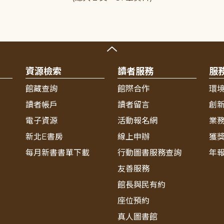
資源檢索
讀者服務
服
館藏查詢
館際合作
環
讀者帳戶
讀者留言
創
電子資源
活動報名網
業
新北E書房
線上申辦
獲
每月新書書單下載
行動圖書服務查詢
年
友善服務
館長與民有約
座位預約
真人圖書館