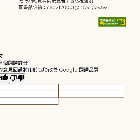
政府網站資料開放宣告
|
隱私權聲明
圖書館信箱：cad2170001@ntpc.gov.tw
文
這個翻譯評分
的意見回饋將用於協助改善 Google 翻譯品質