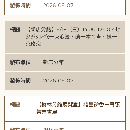
發佈時間
2026-08-07
標題
【新店分館】8/19（三）14:00-17:00 <七
夕系列>抱一束浪漫・讀一本情書・送一
朵玫瑰
發布單位
新店分館
發佈時間
2026-08-07
標題
【樹林分館展覽室】楮墨餘香－簡惠
美書畫展