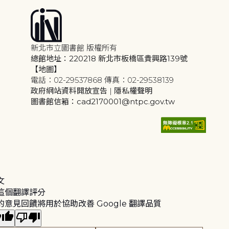
新北市立圖書館 版權所有
總館地址：220218 新北市板橋區貴興路139號
【地圖】
電話：02-29537868 傳真：02-29538139
政府網站資料開放宣告
|
隱私權聲明
圖書館信箱：cad2170001@ntpc.gov.tw
文
這個翻譯評分
的意見回饋將用於協助改善 Google 翻譯品質