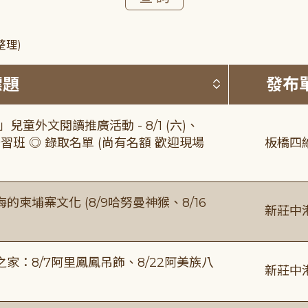
整理)
按標題排序 
標題
發布
童外文閱讀推廣活動 - 8/1 (六)、
習班 ◎ 錄取名單 (尚有名額 歡迎現場
板橋四
柬埔寨文化 (8/9哈努曼神猴、8/16
新莊中
：8/7阿里鳳鳳吊飾、8/22阿美族八
新莊中