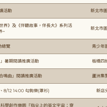
閱讀活動
新北市圖
感世界》及《伴聽故事，伴長大》系列活
新北市圖
界~
動總覽
青少年
係」暑期閱讀推廣活動
板橋四
的合鳴曲」閱讀推廣活動
蘆洲集
/12 14:00 勾鉤樂(罩衫)
新店
與科學創作樂園『指尖上的英文宇宙：穿