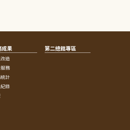
務成果
第二總館專區
境改造
新服務
務統計
獎紀錄
報