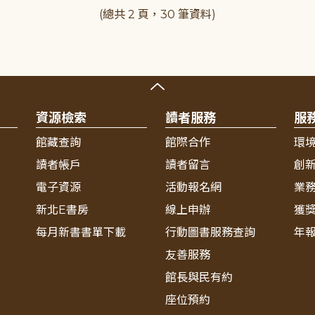
(總共 2 頁，30 筆資料)
資源檢索
讀者服務
服
館藏查詢
館際合作
環
讀者帳戶
讀者留言
創
電子資源
活動報名網
業
新北E書房
線上申辦
獲
每月新書書單下載
行動圖書服務查詢
年
友善服務
館長與民有約
座位預約