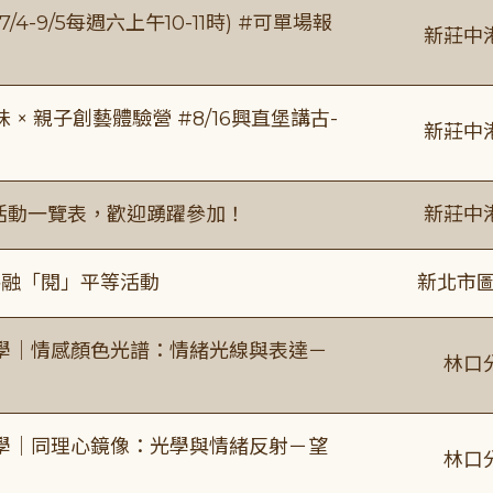
/4-9/5每週六上午10-11時) #可單場報
新莊中
 親子創藝體驗營 #8/16興直堡講古-
新莊中
廣活動一覽表，歡迎踴躍參加！
新莊中
共融「閱」平等活動
新北市圖
學｜情感顏色光譜：情緒光線與表達－
林口
學｜同理心鏡像：光學與情緒反射－望
林口