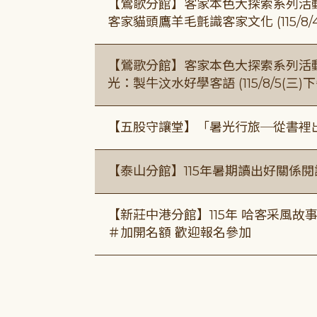
【鶯歌分館】客家本色大探索系列活動115/8
客家貓頭鷹羊毛氈識客家文化 (115/8/
【鶯歌分館】客家本色大探索系列活動115/8
光：製牛汶水好學客語 (115/8/5(三
【五股守讓堂】「暑光行旅─從書裡
【泰山分館】115年暑期讀出好關係
【新莊中港分館】115年 哈客采風故事課 ( 7
＃加開名額 歡迎報名參加