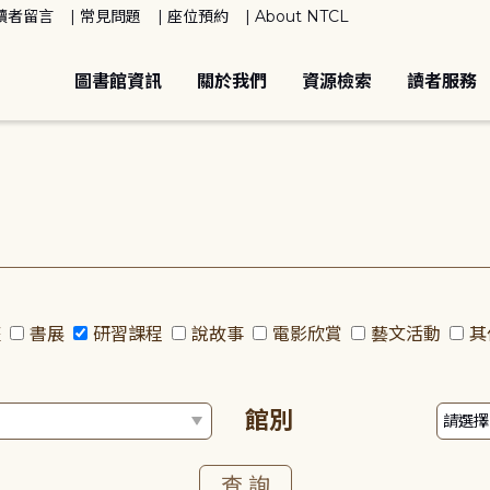
讀者留言
常見問題
座位預約
About NTCL
圖書館資訊
關於我們
資源檢索
讀者服務
座
書展
研習課程
說故事
電影欣賞
藝文活動
其
館別