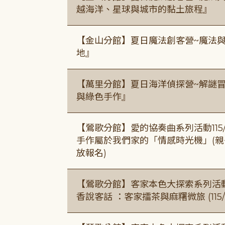
越海洋、星球與城市的黏土旅程』
【金山分館】夏日魔法創客營~魔法
地』
【萬里分館】夏日海洋偵探營~解謎
與綠色手作』
【鶯歌分館】愛的協奏曲系列活動115/8/3
手作屬於我們家的「情感時光機」(親子手作
放報名)
【鶯歌分館】客家本色大探索系列活動115/8
香說客話 ：客家擂茶與麻糬微旅 (115/