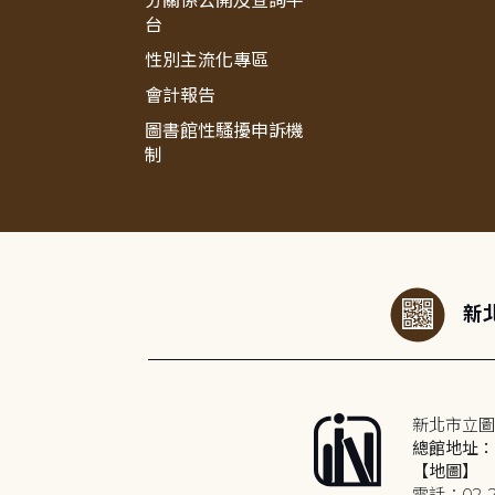
分關係公開及查詢平
台
性別主流化專區
會計報告
圖書館性騷擾申訴機
制
:::
新北
新北市立圖
總館地址：2
【地圖】
電話：02-2