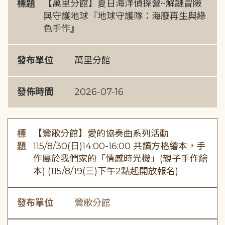
標題
【萬里分館】夏日海洋偵探營~解謎冒險
與守護地球『地球守護隊：海廢再生與綠
色手作』
發布單位
萬里分館
發佈時間
2026-07-16
標
【鶯歌分館】愛的協奏曲系列活動
題
115/8/30(日)14:00-16:00 共讀方格繪本，手
作屬於我們家的「情感時光機」(親子手作繪
本) (115/8/19(三)下午2點起開放報名)
發布單位
鶯歌分館