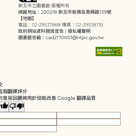
新北市立圖書館 版權所有
總館地址：220218 新北市板橋區貴興路139號
【地圖】
電話：02-29537868 傳真：02-29538139
政府網站資料開放宣告
|
隱私權聲明
圖書館信箱：cad2170001@ntpc.gov.tw
文
這個翻譯評分
的意見回饋將用於協助改善 Google 翻譯品質