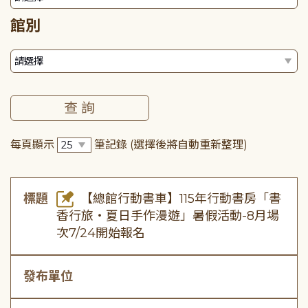
館別
每頁顯示
筆記錄
(選擇後將自動重新整理)
標題
【總館行動書車】115年行動書房「書
香行旅・夏日手作漫遊」暑假活動-8月場
次7/24開始報名
發布單位