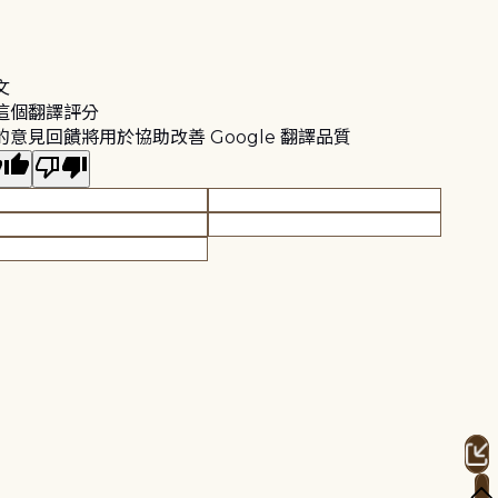
文
這個翻譯評分
的意見回饋將用於協助改善 Google 翻譯品質