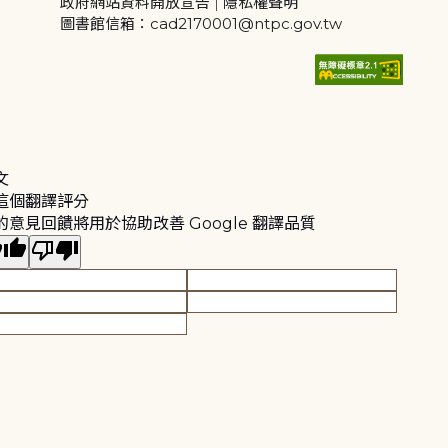
政府網站資料開放宣告
|
隱私權聲明
圖書館信箱：cad2170001@ntpc.gov.tw
文
這個翻譯評分
的意見回饋將用於協助改善 Google 翻譯品質