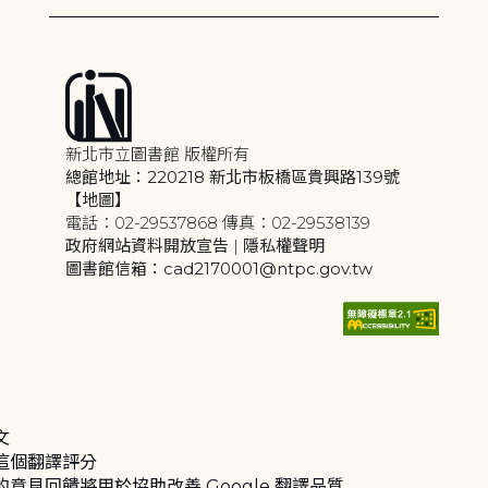
新北市立圖書館 版權所有
總館地址：220218 新北市板橋區貴興路139號
【地圖】
電話：02-29537868 傳真：02-29538139
政府網站資料開放宣告
|
隱私權聲明
圖書館信箱：cad2170001@ntpc.gov.tw
文
這個翻譯評分
的意見回饋將用於協助改善 Google 翻譯品質