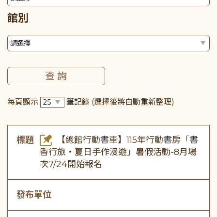
館別
每頁顯示
筆記錄
(選擇後將自動重新整理)
標題
【總館行動書車】115年行動書房「書
香行旅・夏日手作漫遊」暑假活動-8月場
次7/24開始報名
發布單位