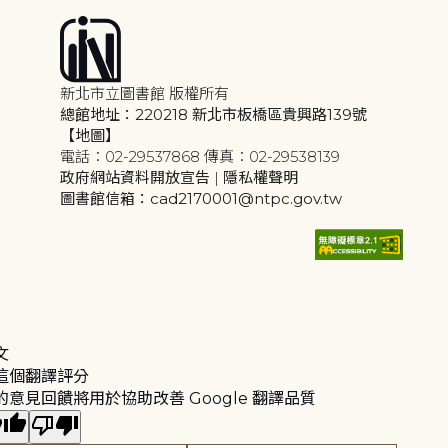
新北市立圖書館 版權所有
總館地址：220218 新北市板橋區貴興路139號
【地圖】
電話：02-29537868 傳真：02-29538139
政府網站資料開放宣告
|
隱私權聲明
圖書館信箱：cad2170001@ntpc.gov.tw
文
這個翻譯評分
的意見回饋將用於協助改善 Google 翻譯品質