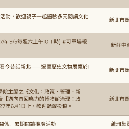
故事活動，歡迎親子一起體驗多元閱讀文化
新北市圖
/4-9/5每週六上午10-11時) #可單場報
新莊中
看今昔話新北——遷臺歷史文物展覽於1
新北市圖
學院主編之《文化：政策．管理．新
及【邁向具回應力的博物館治理：政
新北市圖
27年6月1日止，歡迎踴躍投稿。
好關係」暑期閱讀推廣活動
蘆洲集