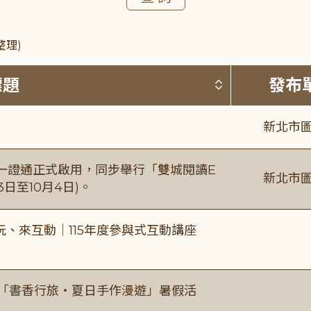
整理)
按標題排序 
標題
發布
新北市圖
日一證通正式啟用，同步舉行「雙城閱讀E
新北市圖
日至10月4日)。
、來互動｜115年度參與式互動講座
房「書香行旅・夏日手作漫遊」暑假活