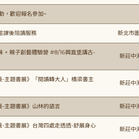
活動，歡迎報名參加~
館課後陪讀服務
新北市圖
 親子創藝體驗營 #8/16興直堡講古-
新莊中
書籤-主題書展》「閱讀轉大人」橋梁書主
新莊中
籤-主題書展》山林的語言
新莊中
籤-主題書展》台灣四處走透透-舒展身心
新莊中