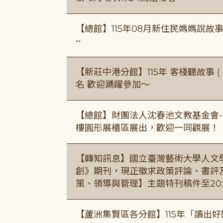
【總館】115年08月新住民媽媽說
~
【新莊中港分館】115年 客棧聽故事 ( 7
名 歡迎踴躍參加～
【總館】財團法人沈春池文教基金會-
樓圓形展櫃區展出，歡迎一同觀展！
【轉知訊息】國立臺灣藝術大學人文
創》期刊，現正徵求政策評論、書評
策、領導與管理】主題特刊稿件至20
【蘆洲集賢區各分館】115年「讀出