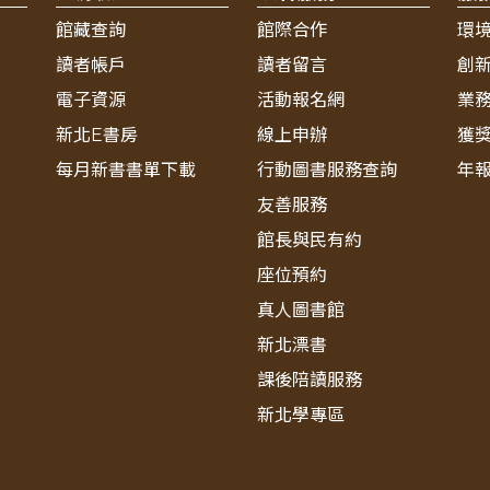
館藏查詢
館際合作
環
讀者帳戶
讀者留言
創
電子資源
活動報名網
業
新北E書房
線上申辦
獲
每月新書書單下載
行動圖書服務查詢
年
友善服務
館長與民有約
座位預約
真人圖書館
新北漂書
課後陪讀服務
新北學專區