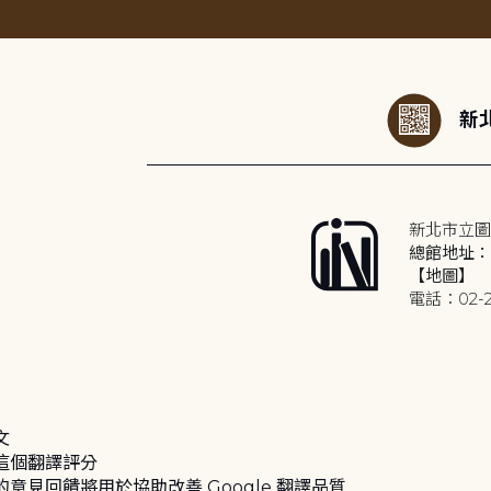
:::
新北
新北市立圖
總館地址：2
【地圖】
電話：02-2
文
這個翻譯評分
的意見回饋將用於協助改善 Google 翻譯品質