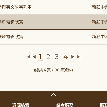
事屋與英文故事列車
新莊中
樂齡電影欣賞
新莊中
樂齡電影欣賞
新莊中
1
2
3
4
(總共 4 頁，96 筆資料)
資源檢索
讀者服務
服