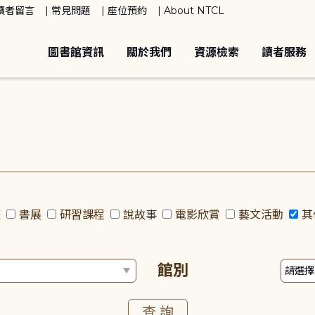
讀者留言
常見問題
座位預約
About NTCL
圖書館資訊
關於我們
資源檢索
讀者服務
座
書展
研習課程
說故事
電影欣賞
藝文活動
其
館別