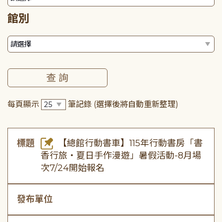
館別
每頁顯示
筆記錄
(選擇後將自動重新整理)
標題
【總館行動書車】115年行動書房「書
香行旅・夏日手作漫遊」暑假活動-8月場
次7/24開始報名
發布單位