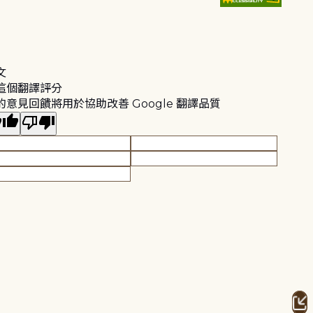
文
這個翻譯評分
的意見回饋將用於協助改善 Google 翻譯品質