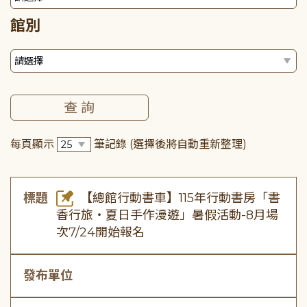
館別
每頁顯示
筆記錄
(選擇後將自動重新整理)
標題
【總館行動書車】115年行動書房「書
香行旅・夏日手作漫遊」暑假活動-8月場
次7/24開始報名
發布單位