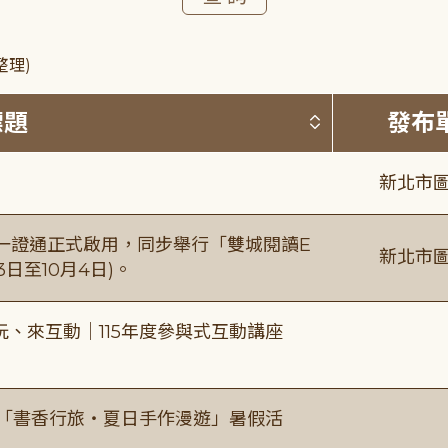
整理)
按標題排序 
標題
發布
新北市圖
日一證通正式啟用，同步舉行「雙城閱讀E
新北市圖
日至10月4日)。
、來互動｜115年度參與式互動講座
房「書香行旅・夏日手作漫遊」暑假活