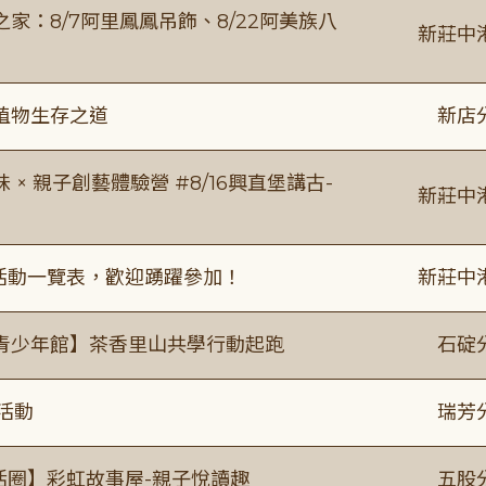
：8/7阿里鳳鳳吊飾、8/22阿美族八
新莊中
植物生存之道
新店
 親子創藝體驗營 #8/16興直堡講古-
新莊中
廣活動一覽表，歡迎踴躍參加！
新莊中
青少年館】茶香里山共學行動起跑
石碇
活動
瑞芳
活圈】彩虹故事屋-親子悅讀趣
五股