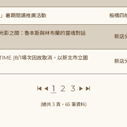
係」暑期閱讀推廣活動
板橋四
4:00 光影之間：魯本斯與林布蘭的靈魂對話
新店
IME (8/1場次因故取消，以新北市立圖
新店
1
2
3
(總共 3 頁，65 筆資料)