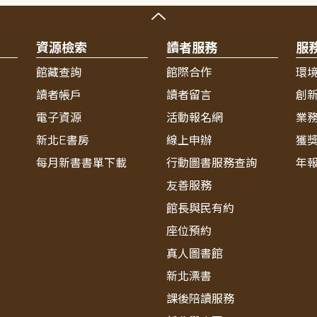
資源檢索
讀者服務
服
館藏查詢
館際合作
環
讀者帳戶
讀者留言
創
電子資源
活動報名網
業
新北E書房
線上申辦
獲
每月新書書單下載
行動圖書服務查詢
年
友善服務
館長與民有約
座位預約
真人圖書館
新北漂書
課後陪讀服務