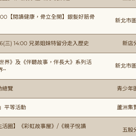
0-16:00【閱讀健康，骨立全開】銀髮好筋骨
新北市圖
(三) 14:00 兄弟姐妹特留分走入歷史
新店
感世界》及《伴聽故事，伴長大》系列活
新北市圖
界~
動總覽
青少年
閱」平等活動
蘆洲集
文生活圈】《彩虹故事屋》/《親子悅讀
五股