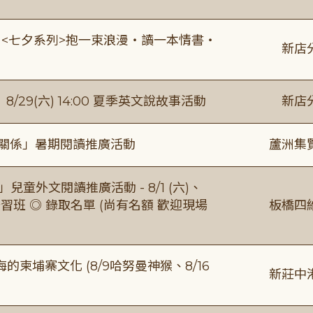
:00 <七夕系列>抱一束浪漫・讀一本情書・
新店
館】8/29(六) 14:00 夏季英文說故事活動
新店
好關係」暑期閱讀推廣活動
蘆洲集
童外文閱讀推廣活動 - 8/1 (六)、
習班 ◎ 錄取名單 (尚有名額 歡迎現場
板橋四
柬埔寨文化 (8/9哈努曼神猴、8/16
新莊中