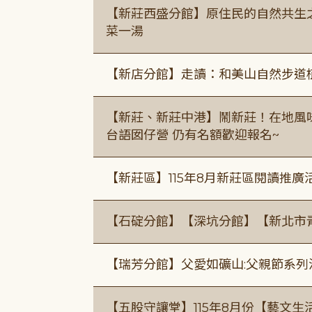
【新莊西盛分館】原住民的自然共生之家
菜一湯
【新店分館】走讀：和美山自然步道
【新莊、新莊中港】鬧新莊！在地風味 ×
台語囡仔營 仍有名額歡迎報名~
【新莊區】115年8月新莊區閱讀推
【石碇分館】【深坑分館】【新北市
【瑞芳分館】父愛如礦山:父親節系列
【五股守讓堂】115年8月份【藝文生