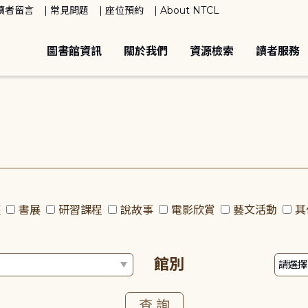
讀者留言
常見問題
座位預約
About NTCL
圖書館資訊
關於我們
資源檢索
讀者服務
座
書展
研習課程
說故事
電影欣賞
藝文活動
其
館別