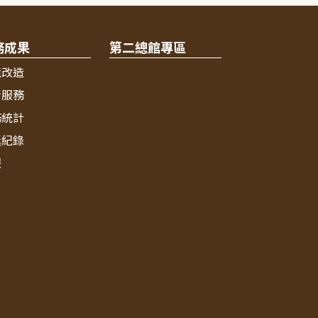
務成果
第二總館專區
境改造
新服務
務統計
獎紀錄
報