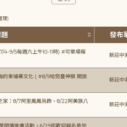
整理)
按標題排序 
標題
發布
/4-9/5每週六上午10-11時) #可單場報
新莊中
柬埔寨文化 ( #8/9哈努曼神猴 開放
新莊中
：8/7阿里鳳鳳吊飾、8/22阿美族八
新莊中
童閱讀推廣活動，6/29起歡迎報名參加