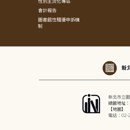
性別主流化專區
會計報告
圖書館性騷擾申訴機
制
:::
新北
新北市立圖
總館地址：2
【地圖】
電話：02-2