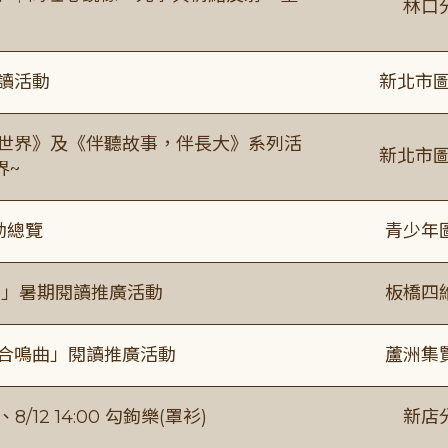
林口
閱讀活動
新北市圖
感世界》及《伴聽故事，伴長大》系列活
新北市圖
界~
動總覽
青少年
係」暑期閱讀推廣活動
板橋四
的合鳴曲」閱讀推廣活動
蘆洲集
/12 14:00 勾鉤樂(罩衫)
新店