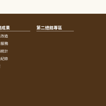
務成果
第二總館專區
境改造
新服務
務統計
獎紀錄
報