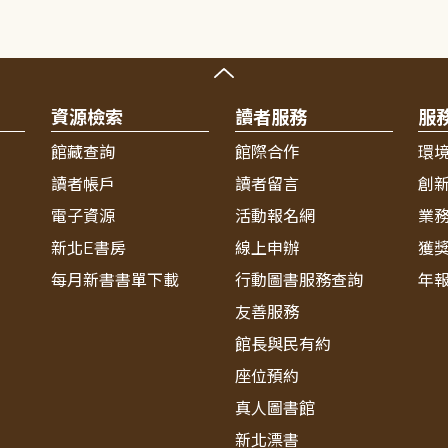
資源檢索
讀者服務
服
館藏查詢
館際合作
環
讀者帳戶
讀者留言
創
電子資源
活動報名網
業
新北E書房
線上申辦
獲
每月新書書單下載
行動圖書服務查詢
年
友善服務
館長與民有約
座位預約
真人圖書館
新北漂書