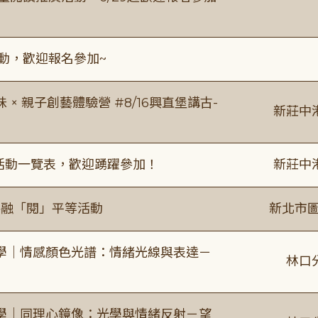
活動，歡迎報名參加~
 親子創藝體驗營 #8/16興直堡講古-
新莊中
廣活動一覽表，歡迎踴躍參加！
新莊中
共融「閱」平等活動
新北市圖
學｜情感顏色光譜：情緒光線與表達－
林口
學｜同理心鏡像：光學與情緒反射－望