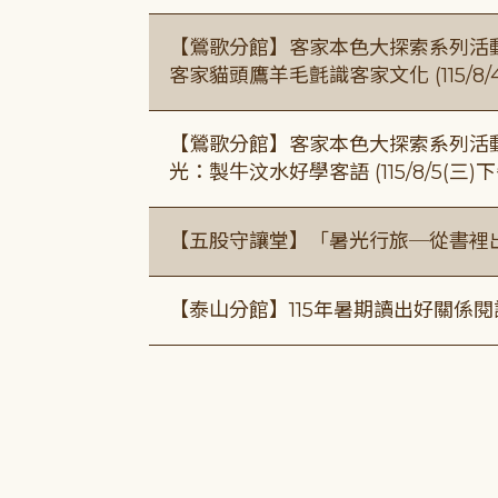
【鶯歌分館】客家本色大探索系列活動115/8
客家貓頭鷹羊毛氈識客家文化 (115/8/
【鶯歌分館】客家本色大探索系列活動115/8
光：製牛汶水好學客語 (115/8/5(三
【五股守讓堂】「暑光行旅─從書裡
【泰山分館】115年暑期讀出好關係