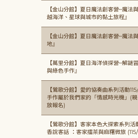
【金山分館】夏日魔法創客營~魔法
越海洋、星球與城市的黏土旅程』
【金山分館】夏日魔法創客營~魔法
地』
【萬里分館】夏日海洋偵探營~解謎
與綠色手作』
【鶯歌分館】愛的協奏曲系列活動115/8/3
手作屬於我們家的「情感時光機」(親子手作
放報名)
【鶯歌分館】客家本色大探索系列活動115/8
香說客話 ：客家擂茶與麻糬微旅 (115/