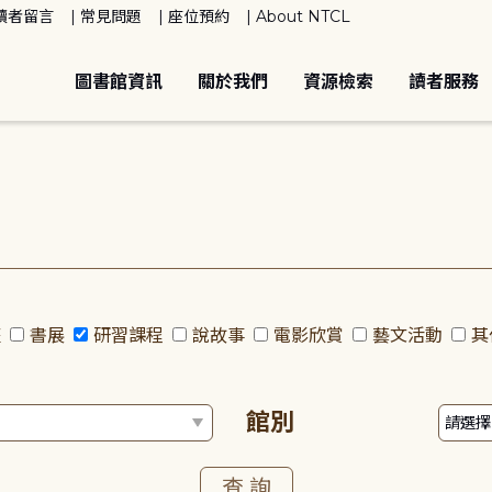
讀者留言
常見問題
座位預約
About NTCL
圖書館資訊
關於我們
資源檢索
讀者服務
座
書展
研習課程
說故事
電影欣賞
藝文活動
其
館別