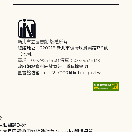
新北市立圖書館 版權所有
總館地址：220218 新北市板橋區貴興路139號
【地圖】
電話：02-29537868 傳真：02-29538139
政府網站資料開放宣告
|
隱私權聲明
圖書館信箱：cad2170001@ntpc.gov.tw
文
這個翻譯評分
的意見回饋將用於協助改善 Google 翻譯品質