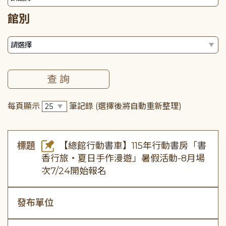
館別
每頁顯示
筆記錄
(選擇後將自動重新整理)
標題
【總館行動書車】115年行動書房「書
香行旅・夏日手作漫遊」暑假活動-8月場
次7/24開始報名
發布單位