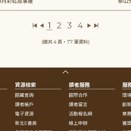
年8月彩虹故事屋
泰山
1
2
3
4
(總共 4 頁，77 筆資料)
資源檢索
讀者服務
服
館藏查詢
館際合作
環
讀者帳戶
讀者留言
創
電子資源
活動報名網
業
新北E書房
線上申辦
獲