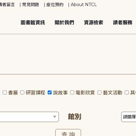
讀者留言
常見問題
座位預約
About NTCL
圖書館資訊
關於我們
資源檢索
讀者服務
座
書展
研習課程
說故事
電影欣賞
藝文活動
其
館別