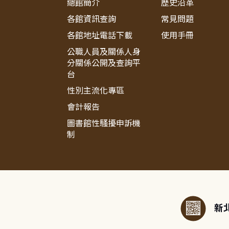
總館簡介
歷史沿革
各館資訊查詢
常見問題
各館地址電話下載
使用手冊
公職人員及關係人身
分關係公開及查詢平
台
性別主流化專區
會計報告
圖書館性騷擾申訴機
制
:::
新北