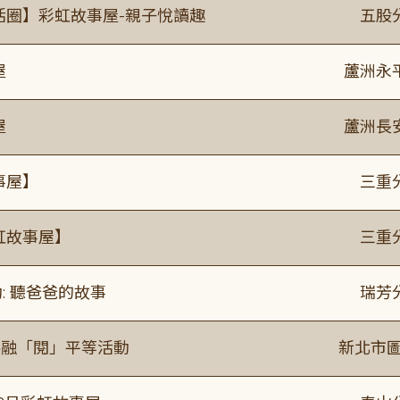
活圈】彩虹故事屋-親子悅讀趣
五股
屋
蘆洲永
屋
蘆洲長
事屋】
三重
虹故事屋】
三重
: 聽爸爸的故事
瑞芳
共融「閱」平等活動
新北市圖