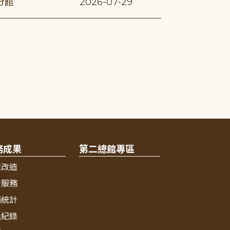
分館
2026-07-29
務成果
第二總館專區
境改造
新服務
務統計
獎紀錄