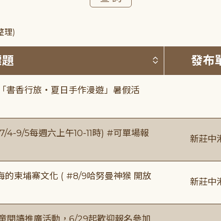
整理)
按標題排序 
標題
發布
房「書香行旅・夏日手作漫遊」暑假活
/4-9/5每週六上午10-11時) #可單場報
新莊中
柬埔寨文化 ( #8/9哈努曼神猴 開放
新莊中
童閱讀推廣活動，6/29起歡迎報名參加