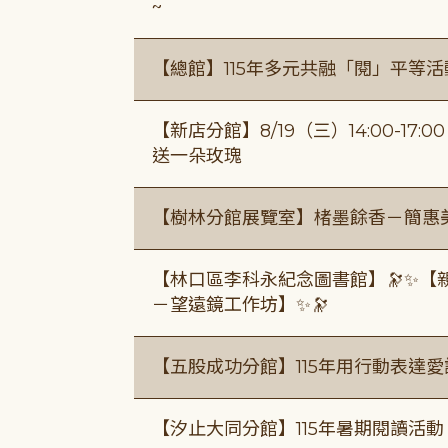
~
【總館】115年多元共融「閱」平等
【新店分館】8/19（三）14:00-17
送一朵玫瑰
【樹林分館展覽室】楮墨餘香－簡惠
【林口區李科永紀念圖書館】🔭✨【
－望遠鏡工作坊】✨🔭
【五股成功分館】115年用行動表達愛
【汐止大同分館】115年暑期閱讀活動