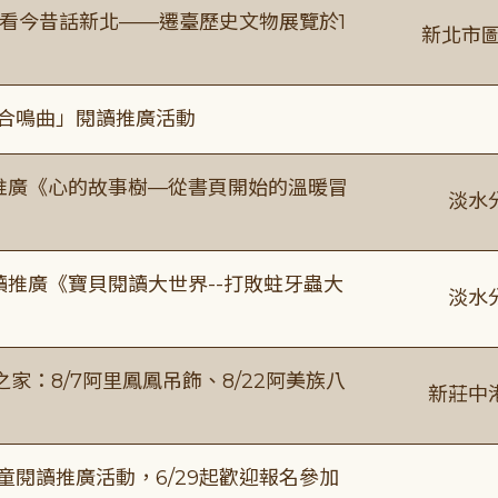
看今昔話新北——遷臺歷史文物展覽於1
新北市圖
的合鳴曲」閱讀推廣活動
讀推廣《心的故事樹—從書頁開始的溫暖冒
淡水
讀推廣《寶貝閱讀大世界--打敗蛀牙蟲大
淡水
：8/7阿里鳳鳳吊飾、8/22阿美族八
新莊中
童閱讀推廣活動，6/29起歡迎報名參加