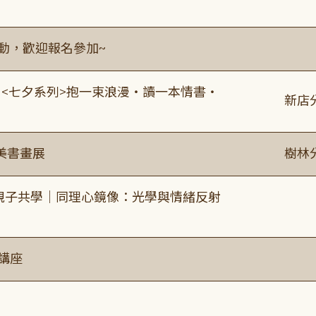
活動，歡迎報名參加~
:00 <七夕系列>抱一束浪漫・讀一本情書・
新店
美書畫展
樹林
親子共學｜同理心鏡像：光學與情緒反射
講座