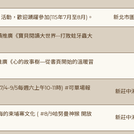
動，歡迎踴躍參加(115年7月至8月)。
新北市圖
讀推廣《寶貝閱讀大世界--打敗蛀牙蟲大
讀推廣《心的故事樹—從書頁開始的溫暖冒
/4-9/5每週六上午10-11時) #可單場報
新莊中
柬埔寨文化 ( #8/9哈努曼神猴 開放
新莊中