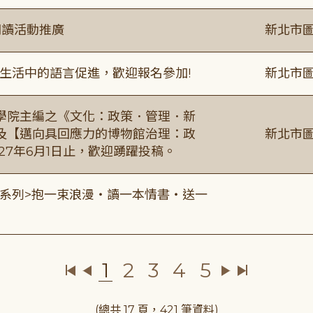
閱讀活動推廣
新北市圖
生活中的語言促進，歡迎報名參加!
新北市圖
學院主編之《文化：政策．管理．新
及【邁向具回應力的博物館治理：政
新北市圖
27年6月1日止，歡迎踴躍投稿。
0 <七夕系列>抱一束浪漫・讀一本情書・送一
1
2
3
4
5
(總共 17 頁，421 筆資料)