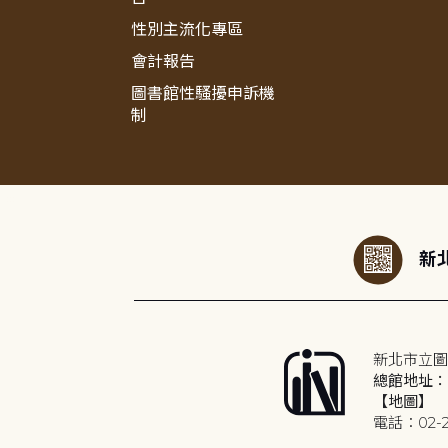
性別主流化專區
會計報告
圖書館性騷擾申訴機
制
:::
新北
新北市立圖
總館地址：2
【地圖】
電話：02-2