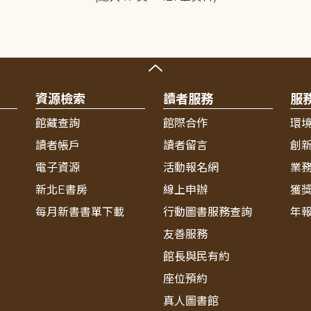
資源檢索
讀者服務
服
館藏查詢
館際合作
環
讀者帳戶
讀者留言
創
電子資源
活動報名網
業
新北E書房
線上申辦
獲
每月新書書單下載
行動圖書服務查詢
年
友善服務
館長與民有約
座位預約
真人圖書館