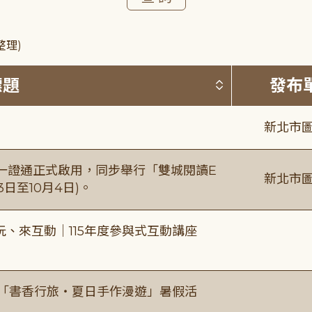
整理)
按標題排序 
標題
發布
新北市圖
日一證通正式啟用，同步舉行「雙城閱讀E
新北市圖
日至10月4日)。
、來互動｜115年度參與式互動講座
房「書香行旅・夏日手作漫遊」暑假活