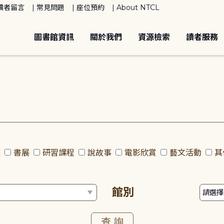
讀者留言
常見問題
座位預約
About NTCL
圖書館資訊
關於我們
資源檢索
讀者服務
座
書展
研習課程
說故事
電影欣賞
藝文活動
其
館別