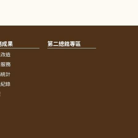
務成果
第二總館專區
境改造
新服務
務統計
獎紀錄
報