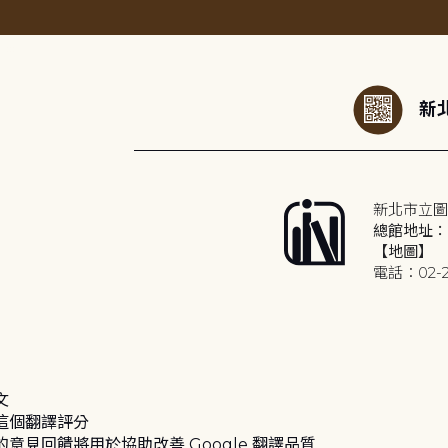
:::
新北
新北市立圖
總館地址：2
【地圖】
電話：02-2
文
這個翻譯評分
的意見回饋將用於協助改善 Google 翻譯品質