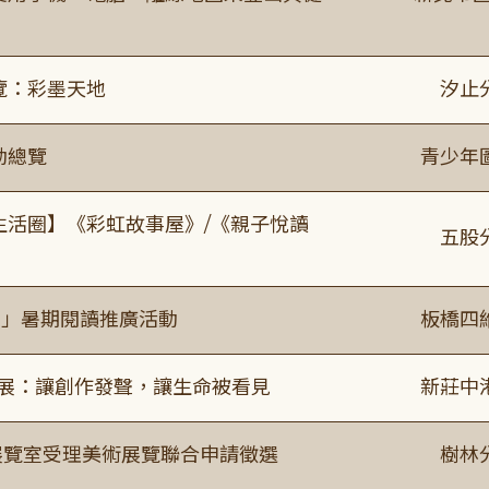
覽：彩墨天地
汐止
動總覽
青少年
文生活圈】《彩虹故事屋》/《親子悅讀
五股
係」暑期閱讀推廣活動
板橋四
合展：讓創作發聲，讓生命被看見
新莊中
/展覽室受理美術展覽聯合申請徵選
樹林