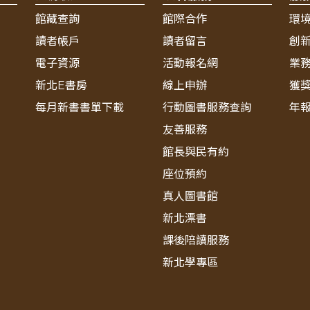
館藏查詢
館際合作
環
讀者帳戶
讀者留言
創
電子資源
活動報名網
業
新北E書房
線上申辦
獲
每月新書書單下載
行動圖書服務查詢
年
友善服務
館長與民有約
座位預約
真人圖書館
新北漂書
課後陪讀服務
新北學專區