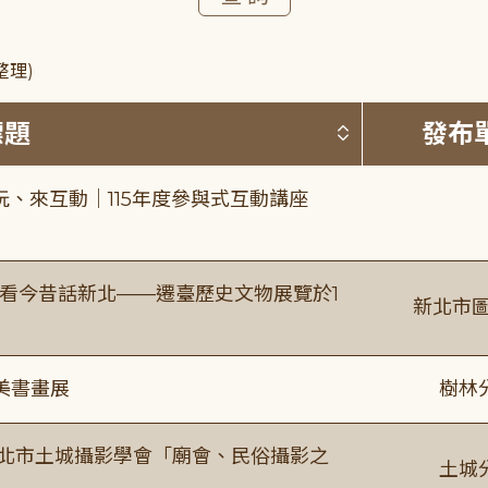
整理)
按標題排序 
標題
發布
、來互動｜115年度參與式互動講座
看今昔話新北——遷臺歷史文物展覽於1
新北市圖
美書畫展
樹林
新北市土城攝影學會「廟會、民俗攝影之
土城