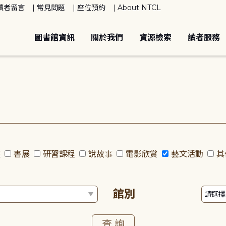
讀者留言
常見問題
座位預約
About NTCL
圖書館資訊
關於我們
資源檢索
讀者服務
座
書展
研習課程
說故事
電影欣賞
藝文活動
其
館別