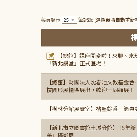
每頁顯示
筆記錄
(選擇後將自動重新
【總館】講座開麥啦！來聊、來玩
「新北講堂」正式登場！
【總館】財團法人沈春池文教基金會-
樓圓形展櫃區展出，歡迎一同觀展！
【樹林分館展覽室】楮墨餘香－簡惠
【新北市立圖書館土城分館】115年
美」攝影展