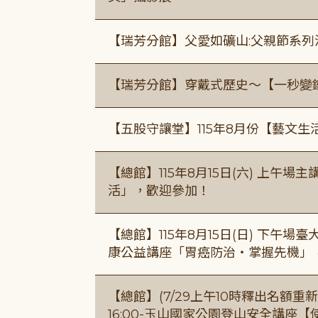
【瑞芳分館】父愛如礦山:父親節系列
【瑞芳分館】穿戴式歷史〜【一秒變
【五股守讓堂】115年8月份【藝文生
【總館】115年8月15日(六) 上午
活」，歡迎參加！
【總館】115年8月15日(日) 下午
康公益講座「胃癌防治・掌握先機」
【總館】(7/29上午10時釋出名額重新開放
16:00-玉山國家公園登山安全講座