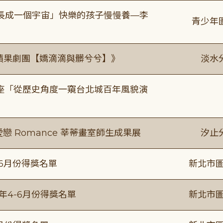
長成一個宇宙」快樂的孩子慢慢養—李
青少年
《 蘋果劇團【嬌滴滴與髒兮兮】》
淡水
築美學講座「從歷史角度一窺台北城百年風貌演
愛戀 Romance 莘蒂畫室師生成果展
汐止
-6月份得獎名單
新北市圖
5年4-6月份得獎名單
新北市圖