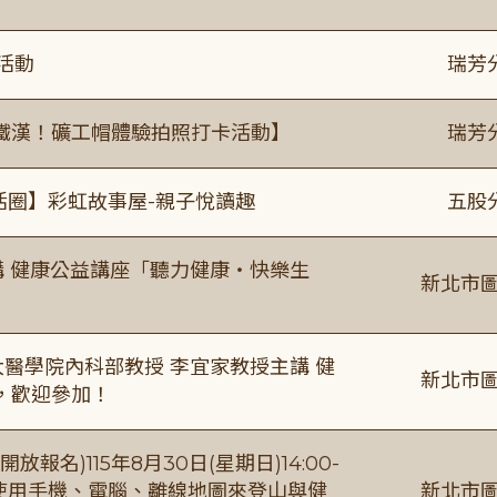
活動
瑞芳
鐵漢！礦工帽體驗拍照打卡活動】
瑞芳
活圈】彩虹故事屋-親子悅讀趣
五股
場主講 健康公益講座「聽力健康・快樂生
新北市圖
場臺大醫學院內科部教授 李宜家教授主講 健
新北市圖
，歡迎參加！
報名)115年8月30日(星期日)14:00-
【使用手機、電腦、離線地圖來登山與健
新北市圖